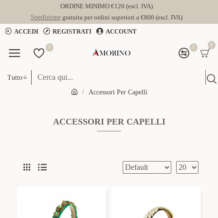
ORDINE MINIMO €120 (escl. IVA)
Spedizione
gratuita per ordini superiori a €800 (escl. IVA)
ACCEDI
REGISTRATI
ACCOUNT
0
0
0
Tutto
Accessori Per Capelli
ACCESSORI PER CAPELLI