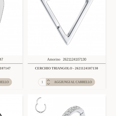
47
Amorino
2621124107130
107147
CERCHIO TRIANGOLO - 2621124107130
RELLO
AGGIUNGI AL CARRELLO