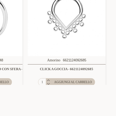
48
Amorino
6621124092685
 CON SFERA -
CLICK A GOCCIA - 6621124092685
RELLO
AGGIUNGI AL CARRELLO