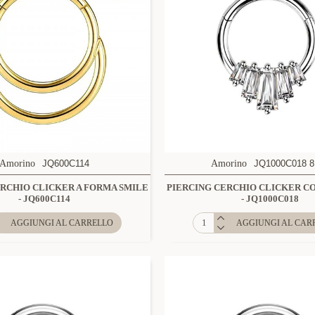
Amorino
JQ600C114
Amorino
JQ1000C018 
ERCHIO CLICKER A FORMA SMILE
PIERCING CERCHIO CLICKER CO
- JQ600C114
- JQ1000C018
AGGIUNGI AL CARRELLO
AGGIUNGI AL CAR