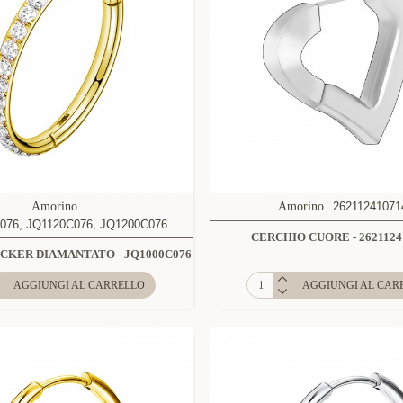
Amorino
Amorino
26211241071
076, JQ1120C076, JQ1200C076
CERCHIO CUORE - 2621124
CKER DIAMANTATO - JQ1000C076
AGGIUNGI AL CARRELLO
AGGIUNGI AL CAR