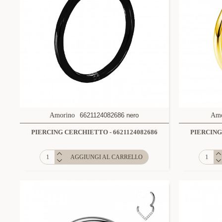
Amorino
6621124082686 nero
Amo
PIERCING CERCHIETTO - 6621124082686
PIERCING
AGGIUNGI AL CARRELLO