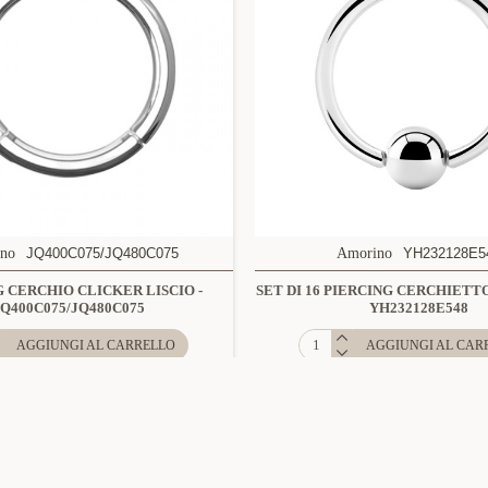
no
JQ400C075/JQ480C075
Amorino
YH232128E5
G CERCHIO CLICKER LISCIO -
SET DI 16 PIERCING CERCHIETTO
JQ400C075/JQ480C075
YH232128E548
AGGIUNGI AL CARRELLO
AGGIUNGI AL CAR