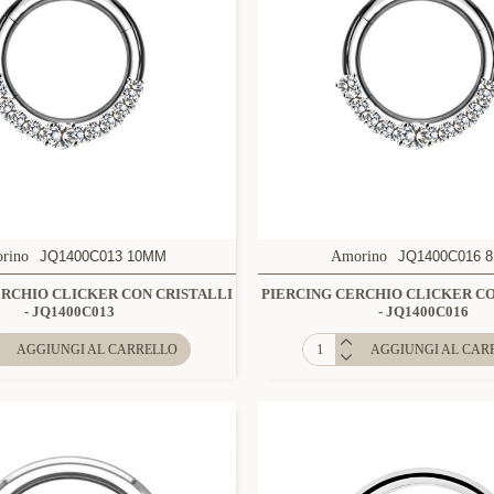
rino
JQ1400C013 10MM
Amorino
JQ1400C016 
ERCHIO CLICKER CON CRISTALLI
PIERCING CERCHIO CLICKER CO
- JQ1400C013
- JQ1400C016
AGGIUNGI AL CARRELLO
AGGIUNGI AL CAR