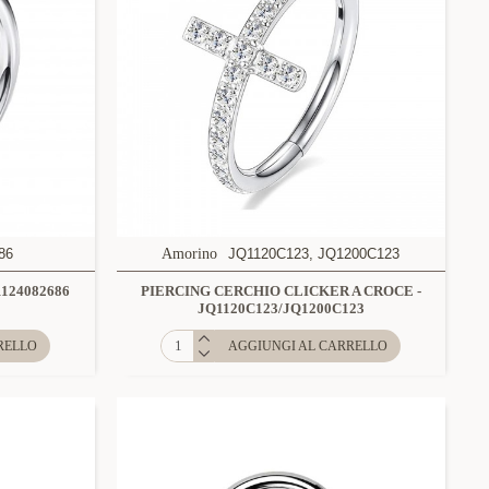
86
Amorino
JQ1120C123, JQ1200C123
124082686
PIERCING CERCHIO CLICKER A CROCE -
JQ1120C123/JQ1200C123
RELLO
AGGIUNGI AL CARRELLO