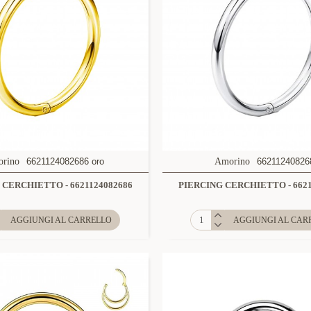
rino
6621124082686 oro
Amorino
66211240826
 CERCHIETTO - 6621124082686
PIERCING CERCHIETTO - 6621
AGGIUNGI AL CARRELLO
AGGIUNGI AL CAR