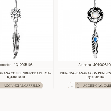
Amorino
JQ1000B108
Amorino
JQ1000B10
ANANA CON PENDENTE A PIUMA -
PIERCING BANANA CON PENDENT
JQ1000B108
JQ1000B109
AGGIUNGI AL CARRELLO
AGGIUNGI AL CAR