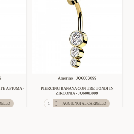
9
Amorino
JQ600B099
E A PIUMA -
PIERCING BANANA CON TRE TONDI IN
ZIRCONIA - JQ600B099
RELLO
AGGIUNGI AL CARRELLO