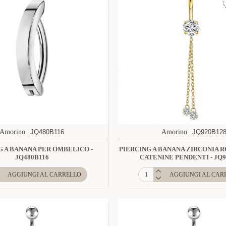
Amorino
JQ480B116
Amorino
JQ920B12
G A BANANA PER OMBELICO -
PIERCING A BANANA ZIRCONIA 
JQ480B116
CATENINE PENDENTI - JQ9
AGGIUNGI AL CARRELLO
AGGIUNGI AL CAR