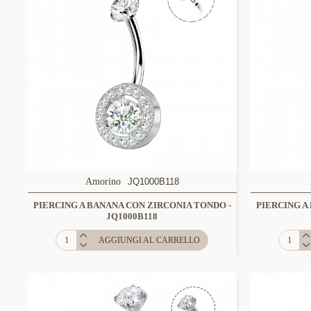
Amorino
JQ1000B118
PIERCING A BANANA CON ZIRCONIA TONDO -
PIERCING A
JQ1000B118
AGGIUNGI AL CARRELLO