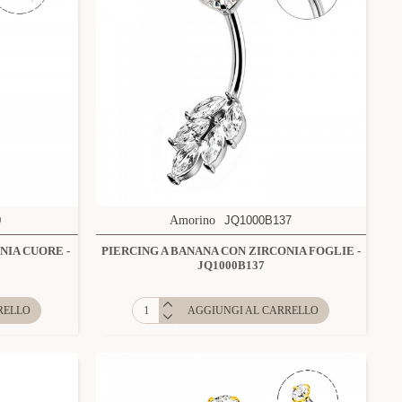
0
Amorino
JQ1000B137
NIA CUORE -
PIERCING A BANANA CON ZIRCONIA FOGLIE -
JQ1000B137
RELLO
AGGIUNGI AL CARRELLO