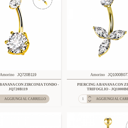
Amorino
JQ720B119
Amorino
JQ1000B07
 BANANA CON ZIRCONIA TONDO -
PIERCING A BANANA CON Z
JQ720B119
TRIFOGLIO - JQ1000B
AGGIUNGI AL CARRELLO
AGGIUNGI AL CAR