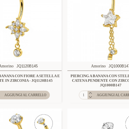
Amorino
JQ1120B145
Amorino
JQ1000B14
 BANANA CON FIORE A SETELLA E
PIERCING A BANANA CON STEL
E IN ZIRCONIA - JQ1120B145
CATENA PENDENTE CON ZIRCO
JQ1000B147
AGGIUNGI AL CARRELLO
AGGIUNGI AL CAR