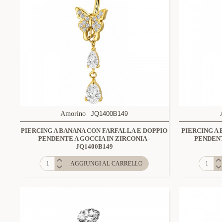
Amorino
JQ1400B149
PIERCING A BANANA CON FARFALLA E DOPPIO
PIERCING A
PENDENTE A GOCCIA IN ZIRCONIA -
PENDENT
JQ1400B149
AGGIUNGI AL CARRELLO