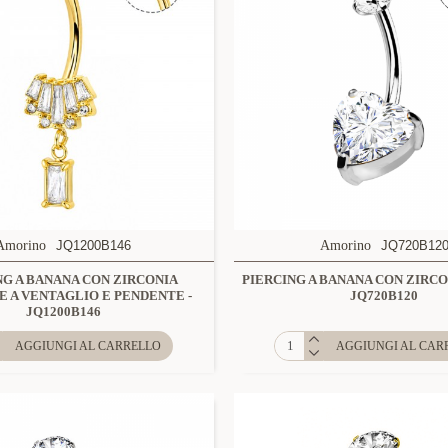
Amorino
JQ1200B146
Amorino
JQ720B12
NG A BANANA CON ZIRCONIA
PIERCING A BANANA CON ZIRCO
 A VENTAGLIO E PENDENTE -
JQ720B120
JQ1200B146
AGGIUNGI AL CARRELLO
AGGIUNGI AL CAR