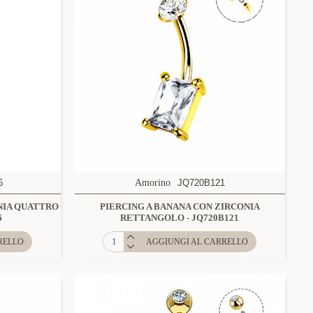
6
Amorino
JQ720B121
NIA QUATTRO
PIERCING A BANANA CON ZIRCONIA
6
RETTANGOLO - JQ720B121
RELLO
AGGIUNGI AL CARRELLO