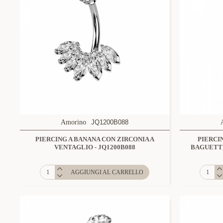
Amorino
JQ1200B088
PIERCING A BANANA CON ZIRCONIA A
PIERCI
VENTAGLIO - JQ1200B088
BAGUETTE
AGGIUNGI AL CARRELLO