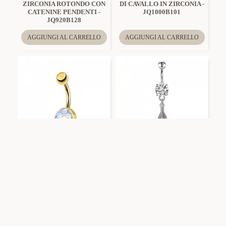
ZIRCONIA ROTONDO CON
DI CAVALLO IN ZIRCONIA -
CATENINE PENDENTI -
JQ1000B101
JQ920B128
AGGIUNGI AL CARRELLO
AGGIUNGI AL CARRELLO
Amorino
JQ600B098
Amorino
JQ1000B108
PIERCING BANANA A
PIERCING BANANA CON
SQUAME DI PESCE -
PENDENTE A PIUMA -
JQ600B098
JQ1000B108
AGGIUNGI AL CARRELLO
AGGIUNGI AL CARRELLO