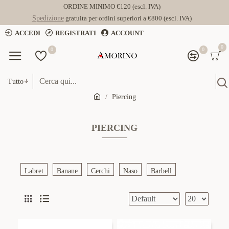
ORDINE MINIMO €120 (escl. IVA)
Spedizione
gratuita per ordini superiori a €800 (escl. IVA)
ACCEDI
REGISTRATI
ACCOUNT
0
0
0
Tutto
Piercing
PIERCING
Labret
Banane
Cerchi
Naso
Barbell