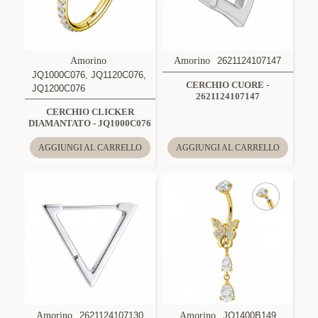
Amorino
Amorino
2621124107147
JQ1000C076, JQ1120C076,
CERCHIO CUORE -
JQ1200C076
2621124107147
CERCHIO CLICKER
DIAMANTATO - JQ1000C076
AGGIUNGI AL CARRELLO
AGGIUNGI AL CARRELLO
Amorino
2621124107130
Amorino
JQ1400B149