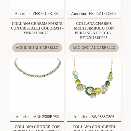
Amorino
YNK26190C729
Amorino
FFJ251136C603
COLLANA CHARMS MARINI
COLLANA CHARMS
CON CRISTALLI COLORATI -
MULTISIMBOLO CON
YNK26190C729
PERLINE A GOCCIA -
FFJ251136C603
AGGIUNGI AL CARRELLO
AGGIUNGI AL CARRELLO
Amorino
MNK2388E963
Amorino
SW2688C806
COLLANA CHOKER CON
COLLANA CON ALBERI