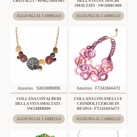
CRISTALLI - MNK2388E963
DELLA VITA E DISCHI
SMALTATI - SW2688C806
AGGIUNGI AL CARRELLO
AGGIUNGI AL CARRELLO
Amorino
SW2488B806
Amorino
FT24184A473
COLLANA CON ALBERI
COLLANA CON ANELLI E
DELLA VITA SMALTATI -
CIONDOLI CERCHI IN
SW2488B806
RESINA - FT24184A473
AGGIUNGI AL CARRELLO
AGGIUNGI AL CARRELLO