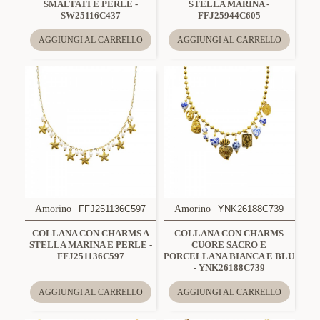
SMALTATI E PERLE -
STELLA MARINA -
SW25116C437
FFJ25944C605
AGGIUNGI AL CARRELLO
AGGIUNGI AL CARRELLO
Amorino
FFJ251136C597
Amorino
YNK26188C739
COLLANA CON CHARMS A
COLLANA CON CHARMS
STELLA MARINA E PERLE -
CUORE SACRO E
FFJ251136C597
PORCELLANA BIANCA E BLU
- YNK26188C739
AGGIUNGI AL CARRELLO
AGGIUNGI AL CARRELLO