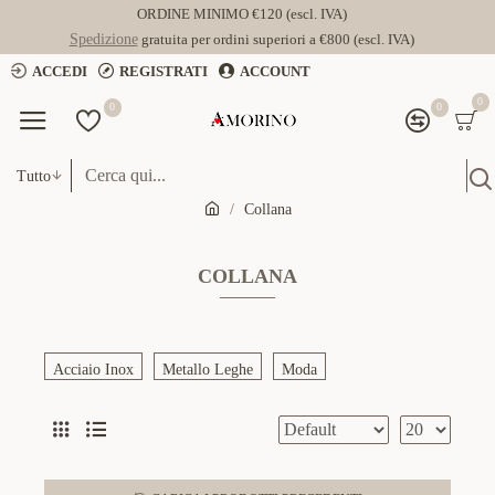
ORDINE MINIMO €120 (escl. IVA)
Spedizione
gratuita per ordini superiori a €800 (escl. IVA)
ACCEDI
REGISTRATI
ACCOUNT
0
0
0
Tutto
Collana
COLLANA
Acciaio Inox
Metallo Leghe
Moda