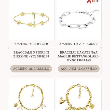
HOT
Amorino
YC2588B288
Amorino
OY20713944A63
BRACCIALE 5 FIORI IN
BRACCIALE A CATENA A
ZIRCONE - YC2588B288
MAGLIE RETTANGOLARI -
OY20713944A63
AGGIUNGI AL CARRELLO
AGGIUNGI AL CARRELLO