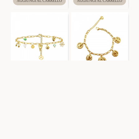
AGGIUNGI AL CARRELLO
AGGIUNGI AL CARRELLO
Amorino
FFJ251024C606
Amorino
JN2584C216
BRACCIALE A CATENA CON
BRACCIALE A CATENA CON
CHARMS MISTI -
CHARMS MONETE -
FFJ251024C606
JN2584C216
AGGIUNGI AL CARRELLO
AGGIUNGI AL CARRELLO