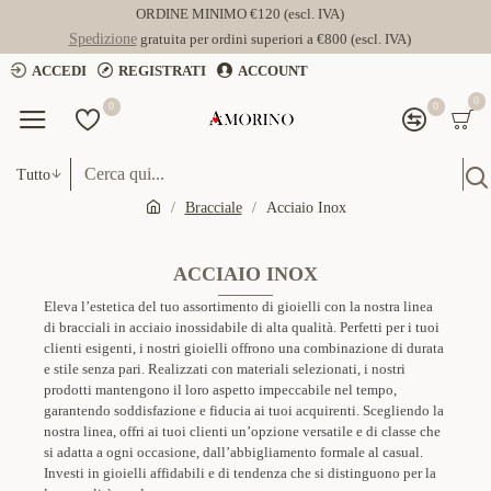
ORDINE MINIMO €120 (escl. IVA)
Spedizione
gratuita per ordini superiori a €800 (escl. IVA)
ACCEDI
REGISTRATI
ACCOUNT
0
0
0
Tutto
Bracciale
Acciaio Inox
ACCIAIO INOX
Eleva l’estetica del tuo assortimento di gioielli con la nostra linea
di bracciali in acciaio inossidabile di alta qualità. Perfetti per i tuoi
clienti esigenti, i nostri gioielli offrono una combinazione di durata
e stile senza pari. Realizzati con materiali selezionati, i nostri
prodotti mantengono il loro aspetto impeccabile nel tempo,
garantendo soddisfazione e fiducia ai tuoi acquirenti. Scegliendo la
nostra linea, offri ai tuoi clienti un’opzione versatile e di classe che
si adatta a ogni occasione, dall’abbigliamento formale al casual.
Investi in gioielli affidabili e di tendenza che si distinguono per la