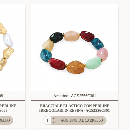
98
Amorino
AGS2556C361
 PERLINE
BRACCIALE ELASTICO CON PERLINE
E698
IRREGOLARI IN RESINA - AGS2556C361
RELLO
AGGIUNGI AL CARRELLO