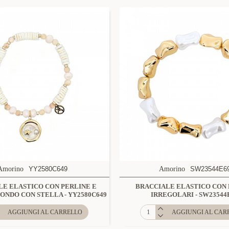
Amorino
YY2580C649
Amorino
SW23544E6
LE ELASTICO CON PERLINE E
BRACCIALE ELASTICO CON
ONDO CON STELLA - YY2580C649
IRREGOLARI - SW23544
AGGIUNGI AL CARRELLO
AGGIUNGI AL CAR