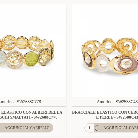
Amorino
SW2688C778
Amorino
SW2588C43
 ELASTICO CON ALBERI DELLA
BRACCIALE ELASTICO CON CERC
ISCHI SMALTATI - SW2688C778
E PERLE - SW2588C4
AGGIUNGI AL CARRELLO
AGGIUNGI AL CAR