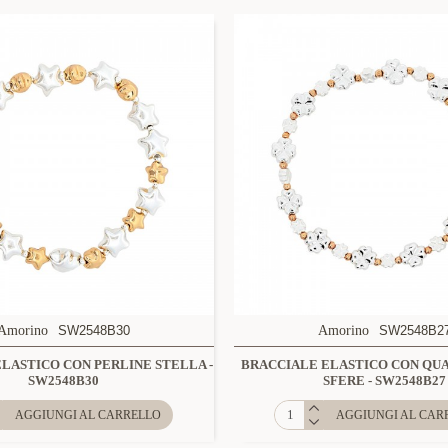
Amorino
SW2548B30
Amorino
SW2548B2
LASTICO CON PERLINE STELLA -
BRACCIALE ELASTICO CON QU
SW2548B30
SFERE - SW2548B27
AGGIUNGI AL CARRELLO
AGGIUNGI AL CAR