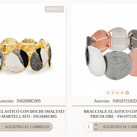
NOVITÀ
Amorino
SW2688C805
Amorino
SW1972192D
ELASTICO CON DISCHI SMALTATI
BRACCIALE ELASTICO CON
 MARTELLATO - SW2688C805
TRICOLORE - SW197219
AGGIUNGI AL CARRELLO
AGGIUNGI AL CAR