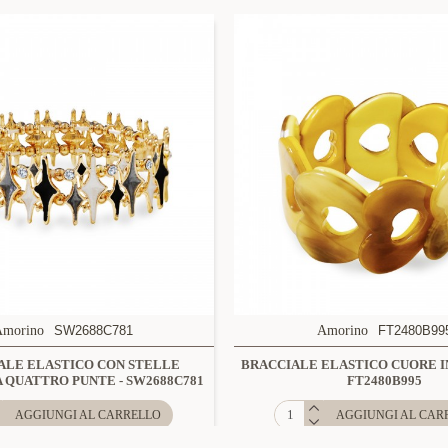
Amorino
SW2688C781
Amorino
FT2480B99
ALE ELASTICO CON STELLE
BRACCIALE ELASTICO CUORE IN
 QUATTRO PUNTE - SW2688C781
FT2480B995
AGGIUNGI AL CARRELLO
AGGIUNGI AL CAR