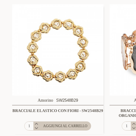
Amorino
SW2548B29
BRACCIALE ELASTICO CON FIORI - SW2548B29
BRACCI
ORGANIC
AGGIUNGI AL CARRELLO