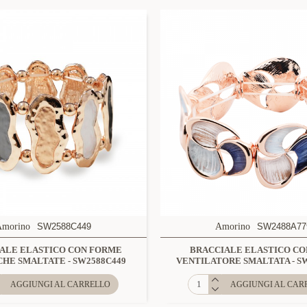
Amorino
SW2588C449
Amorino
SW2488A77
ALE ELASTICO CON FORME
BRACCIALE ELASTICO CO
HE SMALTATE - SW2588C449
VENTILATORE SMALTATA - S
AGGIUNGI AL CARRELLO
AGGIUNGI AL CAR