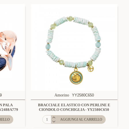
9
Amorino
YY2580C650
N PALA
BRACCIALE ELASTICO CON PERLINE E
W2488A779
CIONDOLO CONCHIGLIA - YY2580C650
RELLO
AGGIUNGI AL CARRELLO