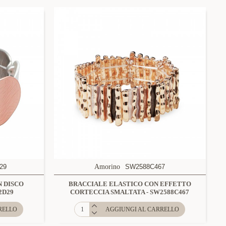
29
Amorino
SW2588C467
 DISCO
BRACCIALE ELASTICO CON EFFETTO
2D29
CORTECCIA SMALTATA - SW2588C467
RELLO
AGGIUNGI AL CARRELLO