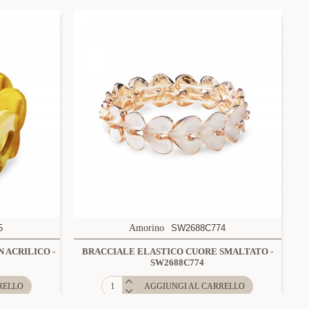
5
Amorino
SW2688C774
 ACRILICO -
BRACCIALE ELASTICO CUORE SMALTATO -
SW2688C774
RELLO
AGGIUNGI AL CARRELLO