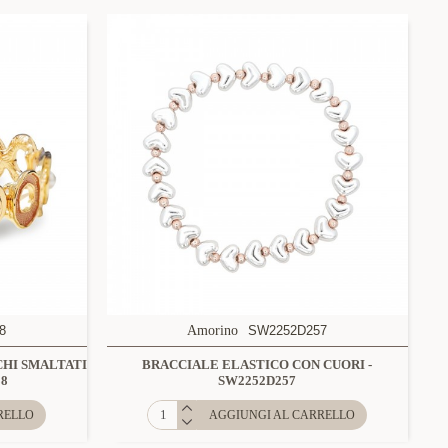
8
Amorino
SW2252D257
HI SMALTATI
BRACCIALE ELASTICO CON CUORI -
38
SW2252D257
RELLO
AGGIUNGI AL CARRELLO