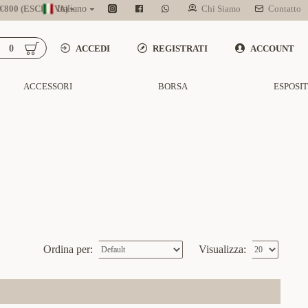
800 (ESCL. IVA)
Italiano
Chi Siamo
Contatto
0
ACCEDI
REGISTRATI
ACCOUNT
ACCESSORI
BORSA
ESPOSI
Ordina per:
Visualizza: