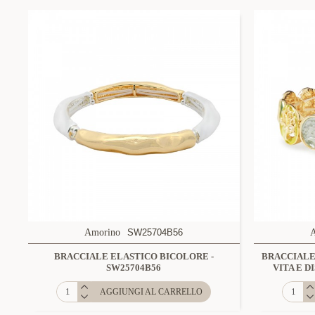
Amorino
SW25704B56
BRACCIALE ELASTICO BICOLORE -
BRACCIALE
SW25704B56
VITA E D
AGGIUNGI AL CARRELLO