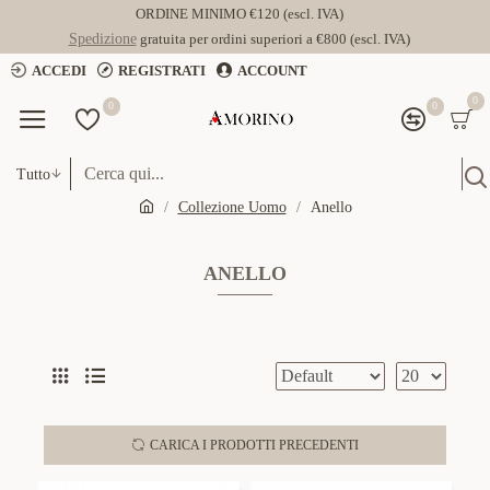
ORDINE MINIMO €120 (escl. IVA)
Spedizione
gratuita per ordini superiori a €800 (escl. IVA)
ACCEDI
REGISTRATI
ACCOUNT
0
0
0
Tutto
Collezione Uomo
Anello
ANELLO
CARICA I PRODOTTI PRECEDENTI