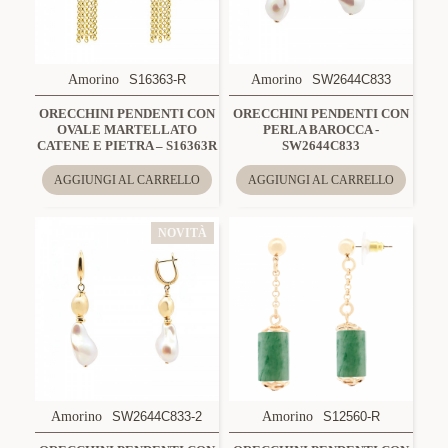
Amorino
S16363-R
Amorino
SW2644C833
ORECCHINI PENDENTI CON
ORECCHINI PENDENTI CON
OVALE MARTELLATO
PERLA BAROCCA -
CATENE E PIETRA – S16363R
SW2644C833
AGGIUNGI AL CARRELLO
AGGIUNGI AL CARRELLO
NOVITÀ
Amorino
SW2644C833-2
Amorino
S12560-R