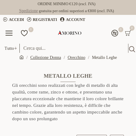
ORDINE MINIMO €120 (escl. IVA)
Spedizione
gratuita per ordini superiori a €800 (escl. IVA)
ACCEDI
REGISTRATI
ACCOUNT
0
0
0
Tutto
Collezione Donna
Orecchino
Metallo Leghe
METALLO LEGHE
Gli orecchini sono realizzati con leghe di metallo di alta
qualità, come rame, zinco e ottone, e presentano una
placcatura eccezionale che mantiene il loro colore brillante
nel tempo. Grazie alla loro resistenza, è difficile che
cambino colore, garantendo un aspetto impeccabile anche
dopo un uso prolungato