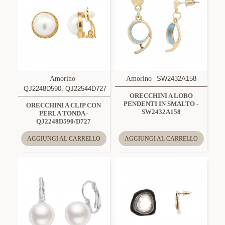
Amorino
Amorino
SW2432A158
QJ2248D590, QJ22544D727
ORECCHINI A LOBO
PENDENTI IN SMALTO -
ORECCHINI A CLIP CON
SW2432A158
PERLA TONDA -
QJ2248D590/D727
AGGIUNGI AL CARRELLO
AGGIUNGI AL CARRELLO