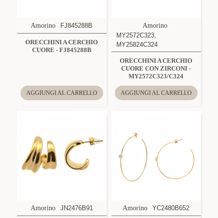
Amorino
FJ845288B
Amorino
MY2572C323,
ORECCHINI A CERCHIO
MY25824C324
CUORE - FJ845288B
ORECCHINI A CERCHIO
CUORE CON ZIRCONI -
MY2572C323/C324
AGGIUNGI AL CARRELLO
AGGIUNGI AL CARRELLO
Amorino
JN2476B91
Amorino
YC2480B652