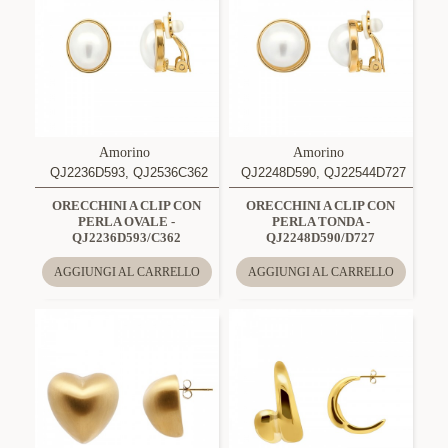
Amorino
Amorino
QJ2236D593, QJ2536C362
QJ2248D590, QJ22544D727
ORECCHINI A CLIP CON
ORECCHINI A CLIP CON
PERLA OVALE -
PERLA TONDA -
QJ2236D593/C362
QJ2248D590/D727
AGGIUNGI AL CARRELLO
AGGIUNGI AL CARRELLO