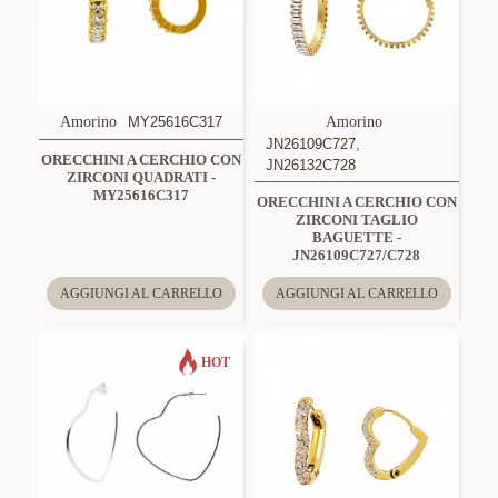
Amorino
MY25616C317
Amorino
JN26109C727,
ORECCHINI A CERCHIO CON
JN26132C728
ZIRCONI QUADRATI -
MY25616C317
ORECCHINI A CERCHIO CON
ZIRCONI TAGLIO
BAGUETTE -
JN26109C727/C728
AGGIUNGI AL CARRELLO
AGGIUNGI AL CARRELLO
HOT