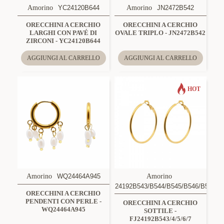
Amorino
YC24120B644
Amorino
JN2472B542
ORECCHINI A CERCHIO
ORECCHINI A CERCHIO
LARGHI CON PAVÉ DI
OVALE TRIPLO - JN2472B542
ZIRCONI - YC24120B644
AGGIUNGI AL CARRELLO
AGGIUNGI AL CARRELLO
HOT
Amorino
WQ24464A945
Amorino
FJ24192B543/B544/B545/B546/B547
ORECCHINI A CERCHIO
PENDENTI CON PERLE -
ORECCHINI A CERCHIO
WQ24464A945
SOTTILE -
FJ24192B543/4/5/6/7