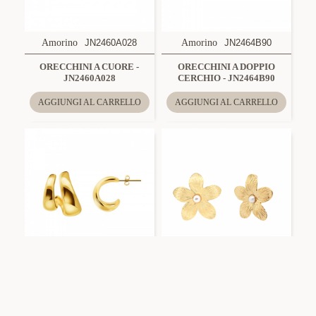
Amorino
JN2460A028
Amorino
JN2464B90
ORECCHINI A CUORE -
ORECCHINI A DOPPIO
JN2460A028
CERCHIO - JN2464B90
AGGIUNGI AL CARRELLO
AGGIUNGI AL CARRELLO
Amorino
JN2476B92
Amorino
JN2360F213
ORECCHINI A DOPPIO
ORECCHINI A FIORE CON
CERCHIO - JN2476B92
PERLA - JN2360F213