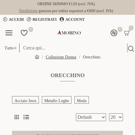
ORDINE MINIMO €120 (escl. IVA)
Spedizione
gratuita per ordini superiori a €800 (escl. IVA)
ACCEDI
REGISTRATI
ACCOUNT
0
0
0
Tutto
Collezione Donna
Orecchino
ORECCHINO
Acciaio Inox
Metallo Leghe
Moda