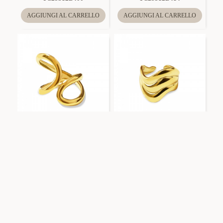
AGGIUNGI AL CARRELLO
AGGIUNGI AL CARRELLO
Amorino
YC25312B417
Amorino
YC25312B425
ANELLO APERTO
ANELLO APERTO
REGOLABILE ONDA -
REGOLABILE ONDA -
YC25312B417
YC25312B425
AGGIUNGI AL CARRELLO
AGGIUNGI AL CARRELLO