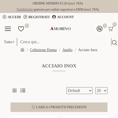
ORDINE MINIMO €120 (escl. IVA)
Spedizione
gratuita per ordini superiori a €800 (escl. IVA)
ACCEDI
REGISTRATI
ACCOUNT
0
0
0
Tutto
Collezione Donna
Anello
Acciaio Inox
ACCIAIO INOX
CARICA I PRODOTTI PRECEDENTI