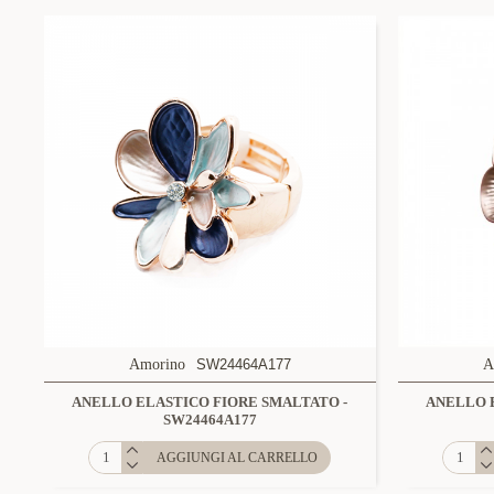
Amorino
SW24464A177
A
ANELLO ELASTICO FIORE SMALTATO -
ANELLO 
SW24464A177
AGGIUNGI AL CARRELLO