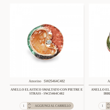
Amorino
SW25464C482
A
ANELLO ELASTICO SMALTATO CON PIETRE E
ANELLO EL
STRASS - SW25464C482
IRR
AGGIUNGI AL CARRELLO