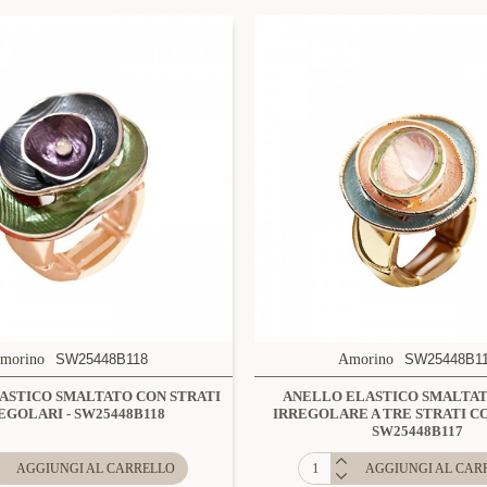
morino
SW25448B118
Amorino
SW25448B1
ASTICO SMALTATO CON STRATI
ANELLO ELASTICO SMALTA
EGOLARI - SW25448B118
IRREGOLARE A TRE STRATI CO
SW25448B117
AGGIUNGI AL CARRELLO
AGGIUNGI AL CAR