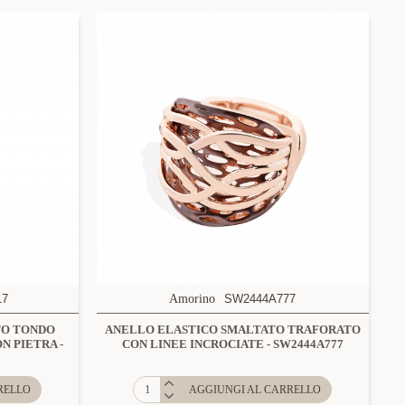
17
Amorino
SW2444A777
TO TONDO
ANELLO ELASTICO SMALTATO TRAFORATO
N PIETRA -
CON LINEE INCROCIATE - SW2444A777
RELLO
AGGIUNGI AL CARRELLO