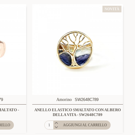
NOVITÀ
79
Amorino
SW2648C789
ALTATO -
ANELLO ELASTICO SMALTATO CON ALBERO
DELLA VITA - SW2648C789
RELLO
AGGIUNGI AL CARRELLO