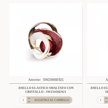
Amorino
SW23456E921
A
ANELLO ELASTICO SMALTATO CON
ANELLO EL
CRISTALLO - SW23456E921
S
AGGIUNGI AL CARRELLO