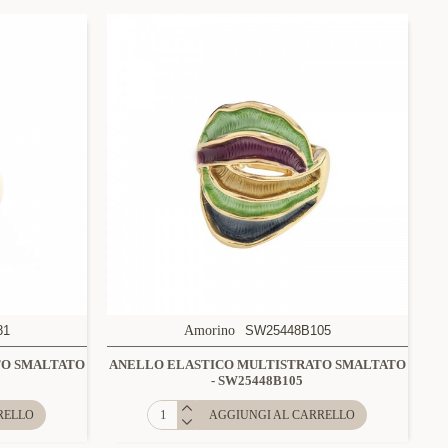
81
Amorino
SW25448B105
TO SMALTATO
ANELLO ELASTICO MULTISTRATO SMALTATO
- SW25448B105
RELLO
AGGIUNGI AL CARRELLO