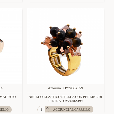
14
Amorino
OY2488A399
MALTATO -
ANELLO ELASTICO STELLA CON PERLINE DI
PIETRA - OY2488A399
RELLO
AGGIUNGI AL CARRELLO