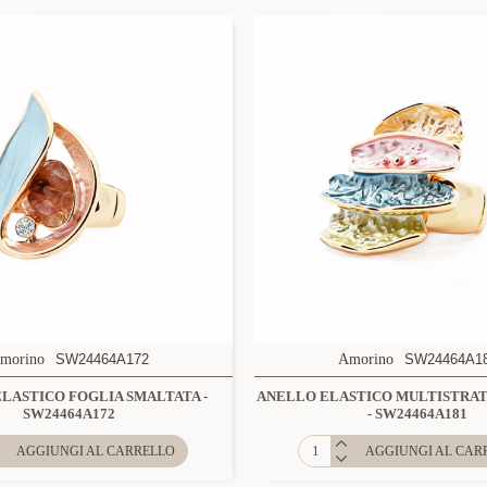
morino
SW24464A172
Amorino
SW24464A1
LASTICO FOGLIA SMALTATA -
ANELLO ELASTICO MULTISTRA
SW24464A172
- SW24464A181
AGGIUNGI AL CARRELLO
AGGIUNGI AL CAR