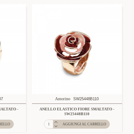
07
Amorino
SW25448B110
ALTATO -
ANELLO ELASTICO FIORE SMALTATO -
SW25448B110
RELLO
AGGIUNGI AL CARRELLO