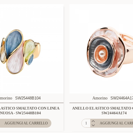
morino
SW25448B104
Amorino
SW24464A1
ASTICO SMALTATO CON LINEA
ANELLO ELASTICO SMALTATO C
INUOSA - SW25448B104
SW24464A174
AGGIUNGI AL CARRELLO
AGGIUNGI AL CAR