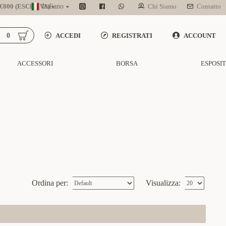
800 (ESCL. IVA)
Italiano
Chi Siamo
Contatto
0
ACCEDI
REGISTRATI
ACCOUNT
ACCESSORI
BORSA
ESPOSI
Ordina per:
Visualizza: