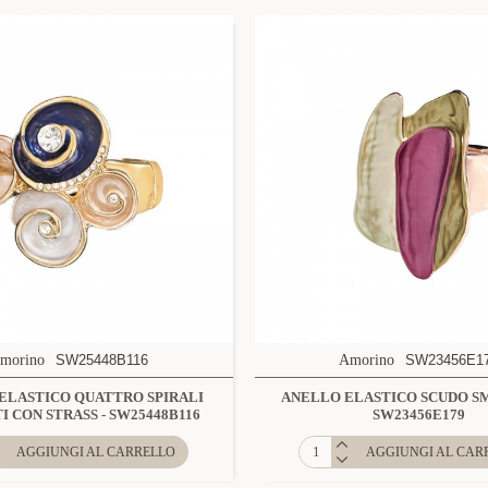
morino
SW25448B116
Amorino
SW23456E1
ELASTICO QUATTRO SPIRALI
ANELLO ELASTICO SCUDO SM
I CON STRASS - SW25448B116
SW23456E179
AGGIUNGI AL CARRELLO
AGGIUNGI AL CAR