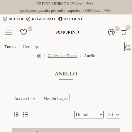
ORDINE MINIMO €120 (escl. IVA)
Spedizione
gratuita per ordini superiori a €800 (escl. IVA)
ACCEDI
REGISTRATI
ACCOUNT
0
0
0
Tutto
Collezione Donna
Anello
ANELLO
Acciaio Inox
Metallo Leghe