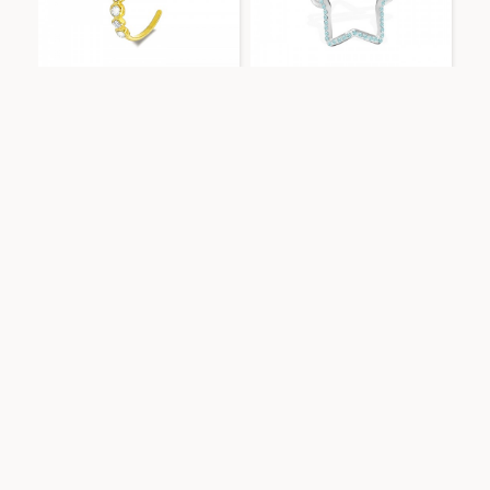
Amorino
YG23416E328
Amorino
OY24624A49 ARG
ANELLO REGOLABILE IN
ANELLO REGOLABILE
ZIRCONIA - YG23416E328
STELLA CON STRASS -
OY24624A49
AGGIUNGI AL CARRELLO
AGGIUNGI AL CARRELLO
Amorino
OY24624A49 ORO
Amorino
SW22424D650