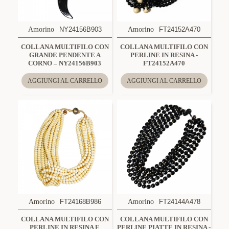
Amorino
NY24156B903
Amorino
FT24152A470
COLLANA MULTIFILO CON
COLLANA MULTIFILO CON
GRANDE PENDENTE A
PERLINE IN RESINA -
CORNO – NY24156B903
FT24152A470
AGGIUNGI AL CARRELLO
AGGIUNGI AL CARRELLO
Amorino
FT24168B986
Amorino
FT24144A478
COLLANA MULTIFILO CON
COLLANA MULTIFILO CON
PERLINE IN RESINA E
PERLINE PIATTE IN RESINA -