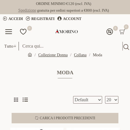
ORDINE MINIMO €120 (escl. IVA)
Spedizione
gratuita per ordini superiori a €800 (escl. IVA)
ACCEDI
REGISTRATI
ACCOUNT
0
0
0
Tutto
Collezione Donna
Collana
Moda
MODA
CARICA I PRODOTTI PRECEDENTI