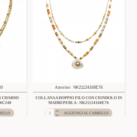
40
Amorino
NK21124168E76
N CHARMS
COLLANA A DOPPIO FILO CON CIONDOLO IN
6C240
MADREPERLA - NK21124168E76
RELLO
AGGIUNGI AL CARRELLO
-42 %