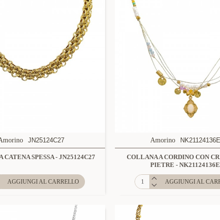
Amorino
JN25124C27
Amorino
NK21124136
 CATENA SPESSA - JN25124C27
COLLANA A CORDINO CON CR
PIETRE - NK21124136
AGGIUNGI AL CARRELLO
AGGIUNGI AL CAR