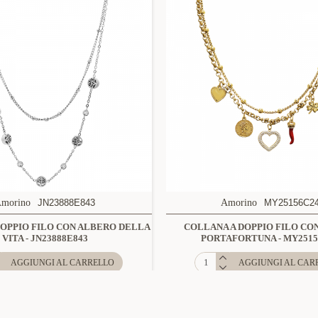
morino
JN23888E843
Amorino
MY25156C2
DOPPIO FILO CON ALBERO DELLA
COLLANA A DOPPIO FILO CO
VITA - JN23888E843
PORTAFORTUNA - MY2515
AGGIUNGI AL CARRELLO
AGGIUNGI AL CAR
-42 %