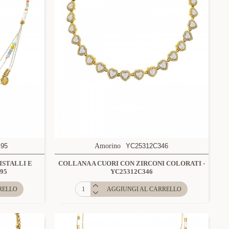
E95
Amorino
YC25312C346
ISTALLI E
COLLANA A CUORI CON ZIRCONI COLORATI -
E95
YC25312C346
RELLO
AGGIUNGI AL CARRELLO