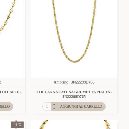
3
Amorino
JN22288D765
 DI CAFFÈ -
COLLANA A CATENA GRUMETTA PIATTA -
JN22288D765
RELLO
AGGIUNGI AL CARRELLO
-42 %