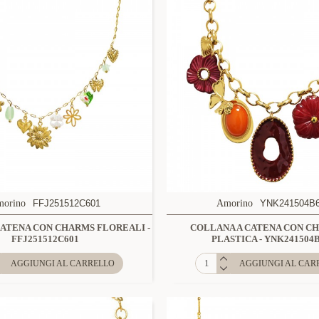
morino
FFJ251512C601
Amorino
YNK241504B
CATENA CON CHARMS FLOREALI -
COLLANA A CATENA CON CH
FFJ251512C601
PLASTICA - YNK241504
AGGIUNGI AL CARRELLO
AGGIUNGI AL CAR