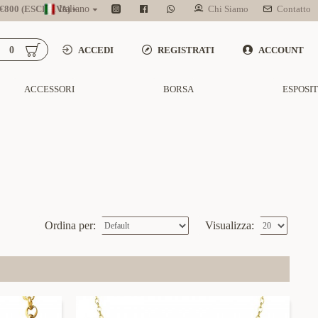
800 (ESCL. IVA)
Italiano
Chi Siamo
Contatto
0
ACCEDI
REGISTRATI
ACCOUNT
ACCESSORI
BORSA
ESPOSI
Ordina per:
Visualizza: