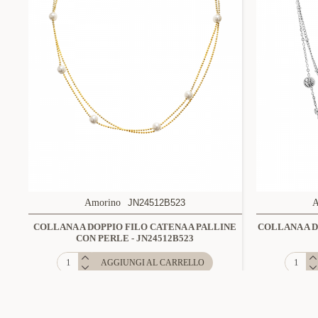
Amorino
JN24512B523
A
COLLANA A DOPPIO FILO CATENA A PALLINE
COLLANA A 
CON PERLE - JN24512B523
AGGIUNGI AL CARRELLO