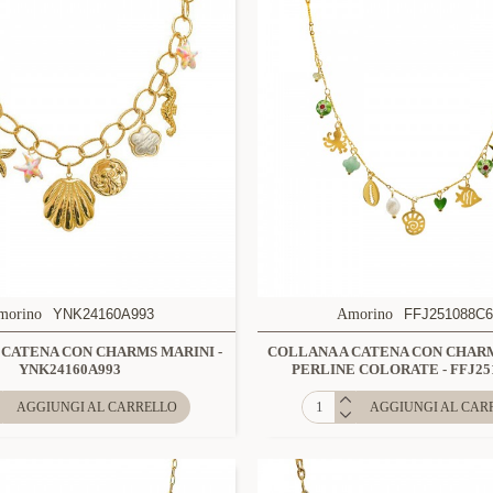
morino
YNK24160A993
Amorino
FFJ251088C6
 CATENA CON CHARMS MARINI -
COLLANA A CATENA CON CHARM
YNK24160A993
PERLINE COLORATE - FFJ25
AGGIUNGI AL CARRELLO
AGGIUNGI AL CAR