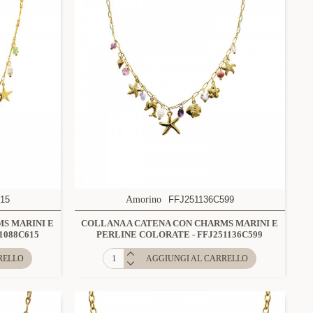
15
Amorino
FFJ251136C599
S MARINI E
COLLANA A CATENA CON CHARMS MARINI E
1088C615
PERLINE COLORATE - FFJ251136C599
RELLO
AGGIUNGI AL CARRELLO