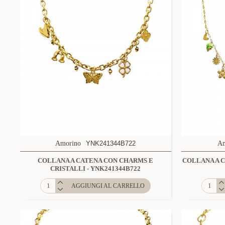
Amorino
YNK241344B722
A
COLLANA A CATENA CON CHARMS E
COLLANA A 
CRISTALLI - YNK241344B722
AGGIUNGI AL CARRELLO