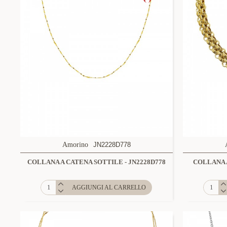
Amorino
JN2228D778
COLLANA A CATENA SOTTILE - JN2228D778
COLLANA A
AGGIUNGI AL CARRELLO