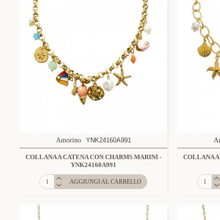
Amorino
YNK24160A991
A
COLLANA A CATENA CON CHARMS MARINI -
COLLANA A
YNK24160A991
AGGIUNGI AL CARRELLO