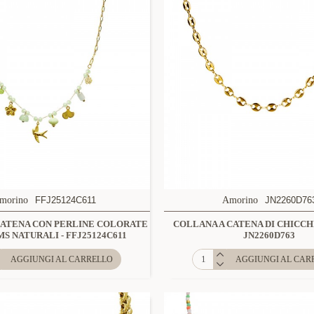
morino
FFJ25124C611
Amorino
JN2260D76
CATENA CON PERLINE COLORATE
COLLANA A CATENA DI CHICCHI
S NATURALI - FFJ25124C611
JN2260D763
AGGIUNGI AL CARRELLO
AGGIUNGI AL CAR