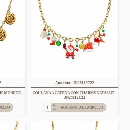
7
Amorino
JN25112C22
MS MONETE -
COLLANA A CATENA CON CHARMS NATALIZI -
JN25112C22
RELLO
AGGIUNGI AL CARRELLO