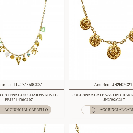
morino
FFJ251456C607
Amorino
JN2592C21
 CATENA CON CHARMS MISTI -
COLLANA A CATENA CON CHAR
FFJ251456C607
JN2592C217
AGGIUNGI AL CARRELLO
AGGIUNGI AL CAR