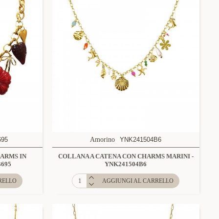
695
Amorino
YNK241504B6
ARMS IN
COLLANA A CATENA CON CHARMS MARINI -
B695
YNK241504B6
RELLO
AGGIUNGI AL CARRELLO