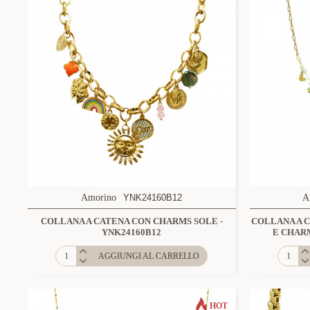
Amorino
YNK24160B12
A
COLLANA A CATENA CON CHARMS SOLE -
COLLANA A 
YNK24160B12
E CHARM
AGGIUNGI AL CARRELLO
HOT